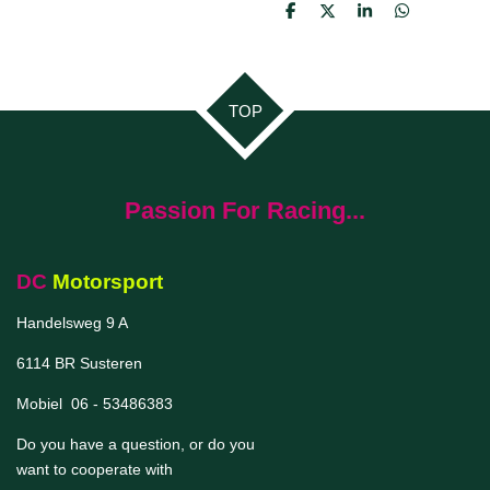
D
D
S
D
e
e
h
e
l
e
a
l
e
l
r
e
n
e
n
TOP
Passion For Racing...
DC
Motorsport
Handelsweg 9 A
6114 BR Susteren
Mobiel 06 - 53486383
Do you have a question, or do you
want to cooperate with