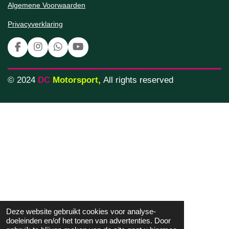
Algemene Voorwaarden
Privacyverklaring
F
I
W
Y
a
n
h
o
c
s
a
u
e
t
t
T
© 2024
DC
Motorsport
,
All rights reserved
b
a
s
u
o
g
A
b
o
r
p
e
k
a
p
m
Deze website gebruikt cookies voor analyse-
doeleinden en/of het tonen van advertenties. Door