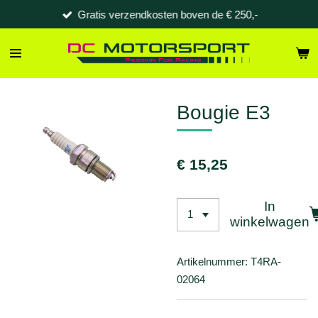
Gratis verzendkosten boven de € 250,-
Ga
direct
naar
de
hoofdinhoud
Bougie E3
€ 15,25
In
winkelwagen
Artikelnummer:
T4RA-
02064