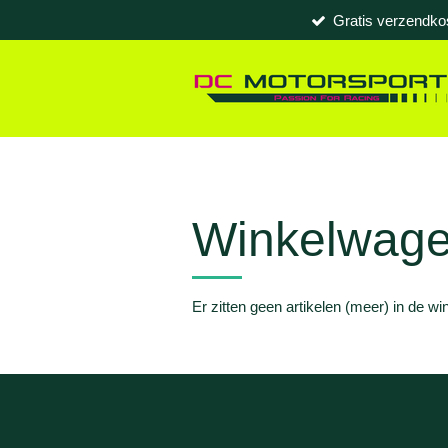
Gratis verzendko
Ga
direct
naar
de
hoofdinhoud
Winkelwag
Er zitten geen artikelen (meer) in de w