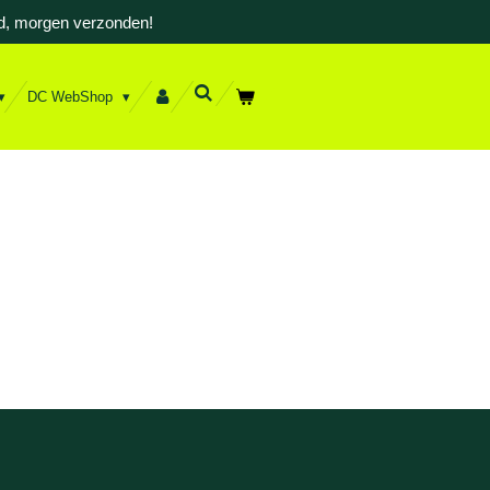
d, morgen verzonden!
DC WebShop