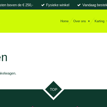
sten boven de € 250,-
Fysieke winkel
Vandaag bestel
Passion
Home
Over ons
Karting
en
inkelwagen.
TOP