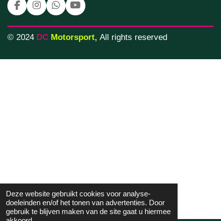
F
I
W
Y
a
n
h
o
c
s
a
u
e
t
t
T
© 2024
DC
Motorsport
,
All rights reserved
b
a
s
u
o
g
A
b
o
r
p
e
k
a
p
m
Deze website gebruikt cookies voor analyse-
doeleinden en/of het tonen van advertenties. Door
gebruik te blijven maken van de site gaat u hiermee
akkoord.