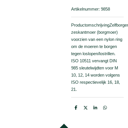
Artikelnummer:
9858
Productomschrijving
Zelfborge
zeskantmoer (borgmoer)
voorzien van een nylon ring
om de moeren te borgen
tegen loslopen/lostrillen.
ISO 10511 vervangt DIN
985 sleutelwijdten voor M
10, 12, 14 worden volgens
ISO respectievelijk 16, 18,
21.
D
D
S
D
e
e
h
e
l
e
a
l
e
l
r
e
n
e
n