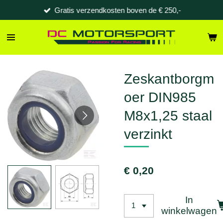
Gratis verzendkosten boven de € 250,-
Ga
direct
naar
de
hoofdinhoud
Zeskantborgm
oer DIN985
M8x1,25 staal
verzinkt
€ 0,20
In
winkelwagen