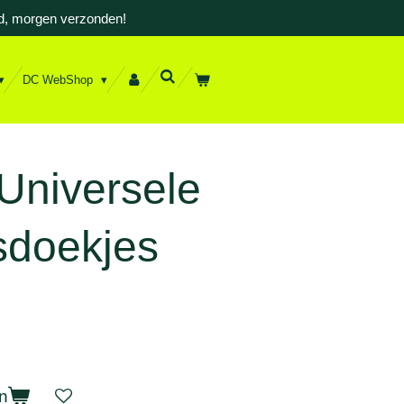
d, morgen verzonden!
DC WebShop
niversele
sdoekjes
n