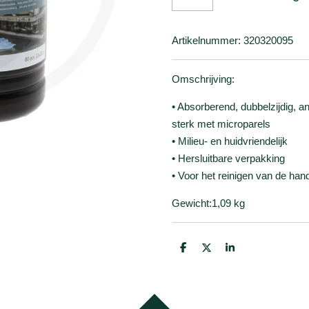
Artikelnummer:
320320095
Omschrijving:
• Absorberend, dubbelzijdig, ant
sterk met microparels
• Milieu- en huidvriendelijk
• Hersluitbare verpakking
• Voor het reinigen van de h
Gewicht:1,09 kg
D
D
S
e
e
h
l
e
a
e
l
r
n
e