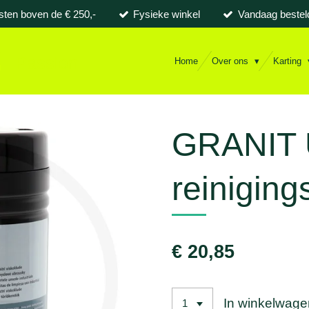
sten boven de € 250,-
Fysieke winkel
Vandaag bestel
Passion
Home
Over ons
Karting
GRANIT U
reiniging
€ 20,85
In winkelwage