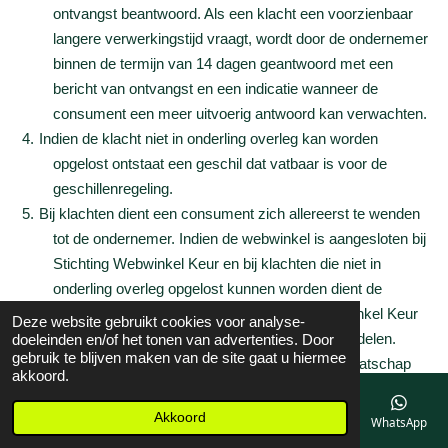
ontvangst beantwoord. Als een klacht een voorzienbaar
langere verwerkingstijd vraagt, wordt door de ondernemer
binnen de termijn van 14 dagen geantwoord met een
bericht van ontvangst en een indicatie wanneer de
consument een meer uitvoerig antwoord kan verwachten.
Indien de klacht niet in onderling overleg kan worden
opgelost ontstaat een geschil dat vatbaar is voor de
geschillenregeling.
Bij klachten dient een consument zich allereerst te wenden
tot de ondernemer. Indien de webwinkel is aangesloten bij
Stichting Webwinkel Keur en bij klachten die niet in
onderling overleg opgelost kunnen worden dient de
consument zich te wenden tot Stichting Webwinkel Keur
Deze website gebruikt cookies voor analyse-
(
www.webwinkelkeur.nl
), deze zal gratis bemiddelen.
doeleinden en/of het tonen van advertenties. Door
gebruik te blijven maken van de site gaat u hiermee
Controleer of deze webwinkel een lopend lidmaatschap
akkoord.
heeft via
https://www.webwinkelkeur.nl/ledenlijst/
. Mocht er
dan nog niet tot een oplossing gekomen worden, heeft de
Akkoord
E-mailadres
Telefoonnummer
Kaart
Facebook
WhatsApp
consument de mogelijkheid om zijn klacht te laten